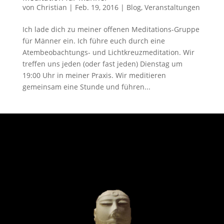
von
Christian
|
Feb. 19, 2016
|
Blog
,
Veranstaltungen
Ich lade dich zu meiner offenen Meditations-Gruppe
für Männer ein. Ich führe euch durch eine
Atembeobachtungs- und Lichtkreuzmeditation. Wir
treffen uns jeden (oder fast jeden) Dienstag um
19:00 Uhr in meiner Praxis. Wir meditieren
gemeinsam eine Stunde und führen...