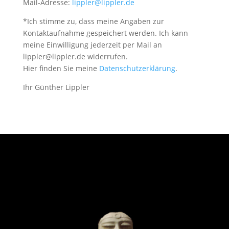
Mail-Adresse:
lippler@lippler.de
*Ich stimme zu, dass meine Angaben zur
Kontaktaufnahme gespeichert werden. Ich kann
meine Einwilligung jederzeit per Mail an
lippler@lippler.de widerrufen.
Hier finden Sie meine
Datenschutzerklärung
.
Ihr Günther Lippler